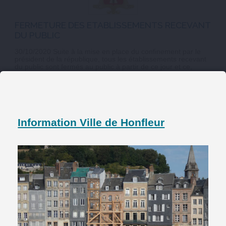
FERMETURE DES ETABLISSEMENTS RECEVANT
DU PUBLIC
30/10/2020 Suite à la mise en place du confinement par le
président de la république, tous les établissements recevant
du public sont fermés au public à partir de ce jour et ce,
jusqu'à nouvel ordre. A savoir : Les musées, la médiathèque,
le cinéma, salle du ...
ARTICLE PUBLIÉ LE VENDREDI 30 OCTOBRE 2020
Information Ville de Honfleur
EN SAVOIR +
FERMETURE EQUIPEMENTS SPORTIFS