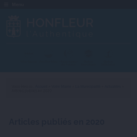
Menu
Ville fleurie
Pavillon bleu
+ beau détour
Station
Station
de France
touristique
balnéaire
Vous êtes ici :
Accueil
»
Votre Mairie
»
La Municipalité
»
Actualités
»
Articles publiés en 2020
Articles publiés en 2020