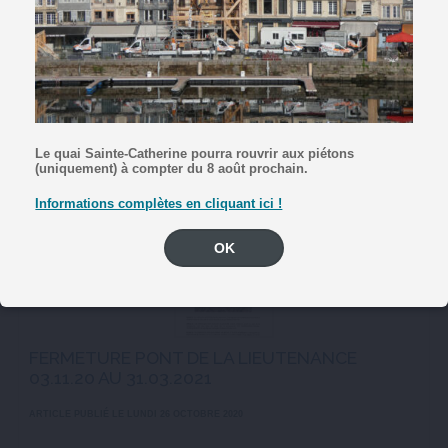
INFORMATION Suite aux annonces gouvernementales en
date du 29 octobre dernier relatives à la crise sanitaire, la
piscine municipale est désormais fermée au public. Seules
les activités scolaires encadrées sont autorisées. Il en est de
même pour tous les autres ...
ARTICLE PUBLIÉ LE MERCREDI 28 OCTOBRE 2020
Le quai Sainte-Catherine pourra rouvrir aux piétons
EN SAVOIR +
(uniquement) à compter du 8 août prochain.
Informations complètes en cliquant ici !
OK
FERMETURE PONT DE LA LIEUTENANCE
03.11.20 AU 31.03.2021
ARTICLE PUBLIÉ LE LUNDI 26 OCTOBRE 2020