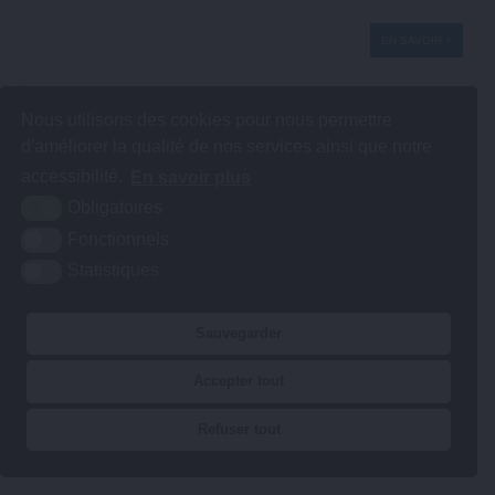
EN SAVOIR +
Nous utilisons des cookies pour nous permettre
d'améliorer la qualité de nos services ainsi que notre
accessibilité.
En savoir plus
Obligatoires
Fonctionnels
HOMMAGE M.RENAUT
Statistiques
« Monsieur Jean-Pierre RENAUT nous a quittés ce jeudi 6
août 2020. Il était né à Gaineville (en Seine-Maritime) le 11
janvier 1940. Il est arrivé à Honfleur en 1962. Il est décédé à
Sauvegarder
l’hôpital de Cricqueboeuf. Durant sa maladie, il a fait preuve
de beaucoup de ténacité et ...
Accepter tout
ARTICLE PUBLIÉ LE LUNDI 10 AOÛT 2020
Refuser tout
EN SAVOIR +