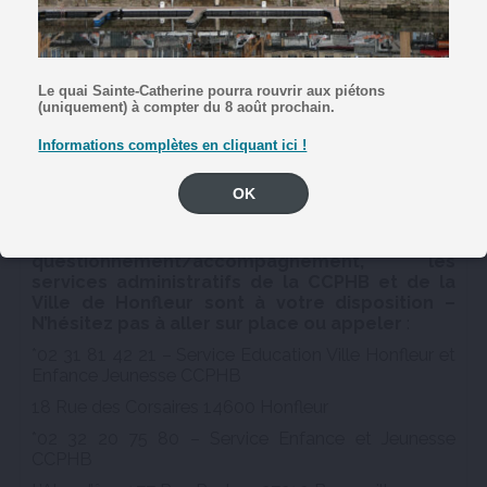
Le quai Sainte-Catherine pourra rouvrir aux piétons
(uniquement) à compter du 8 août prochain.
Informations complètes en cliquant ici !
Page d’accueil du portail Familles
OK
Pour les familles qui seraient en difficulté face
à ces démarches ou pour tout
questionnement/accompagnement, les
services administratifs de la CCPHB et de la
Ville de Honfleur sont à votre disposition –
N’hésitez pas à aller sur place ou appeler
:
*02 31 81 42 21 – Service Education Ville Honfleur et
Enfance Jeunesse CCPHB
18 Rue des Corsaires 14600 Honfleur
*02 32 20 75 80 – Service Enfance et Jeunesse
CCPHB