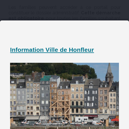
Les familles peuvent accéder à ce portail pour
constituer le dossier administratif.
Cette démarche
est obligatoire
pour toutes les familles souhaitant
utiliser les services Enfance et Jeunesse de la
er
CCPHB à compter du 1
septembre 2024. Les
enfants n’ayant pas un dossier à jour ne pourront pas
être accueillis ni en périscolaire (matin et soir) ni le
mercredi ni pendant les vacances. Il est également
Information Ville de Honfleur
obligatoire pour la restauration scolaire de la Ville de
Honfleur.
Pour vous connecter deux solutions :
Aller sur le site de la ccphb.fr – vivre au quotidien –
Petite Enfance et Jeunesse et cliquer sur le lien Portail
Familles
Entrer le lien suivant dans votre moteur de
recherche :
https://espacefamille.aiga.fr/11699899