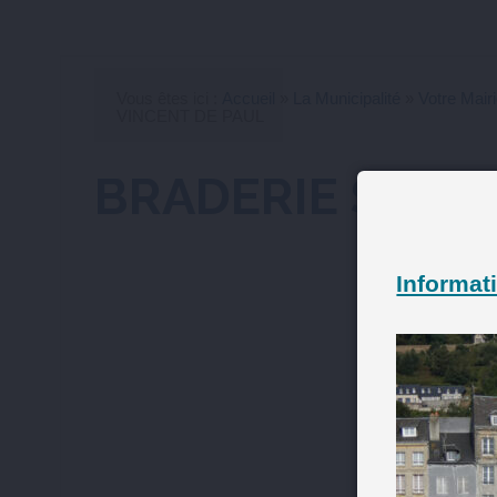
Vous êtes ici :
Accueil
»
La Municipalité
»
Votre Mair
VINCENT DE PAUL
BRADERIE ST VI
Informati