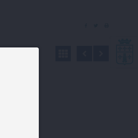
Partager
Partager
Imprimer
sur
sur
la
Facebook
Twitter
page