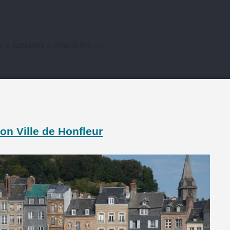
ie
»
Actualités
» BRADERIE ST
NCENT DE PAUL
on Ville de Honfleur