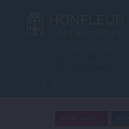
Ville
Pavillon
+ beau
Station
Station
fleurie
bleu
détour de
touristique
balnéaire
France
A+
A
A-
VOTRE MAIRIE
VIV