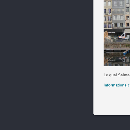
Le quai Sainte
Informations c