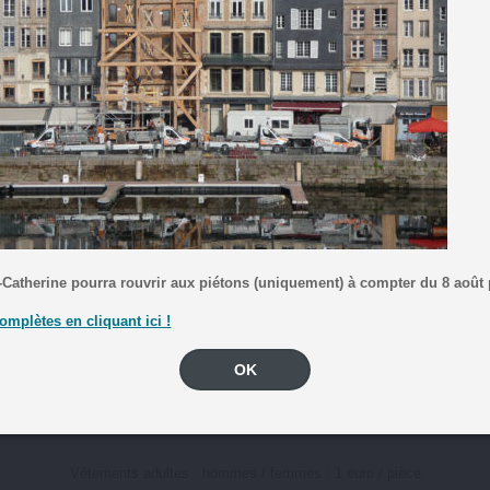
Grande Braderie
les mardis 7 et 21 Juillet 2020
au Vestiaire de Saint Vincent de Paul
-Catherine pourra rouvrir aux piétons (uniquement) à compter du 8 août
omplètes en cliquant ici !
OUVERTE A TOUS
OK
Parking du centre, derrière la gare routière.
De 14h00 à 17h00
Vêtements adultes : hommes / femmes : 1 euro / pièce