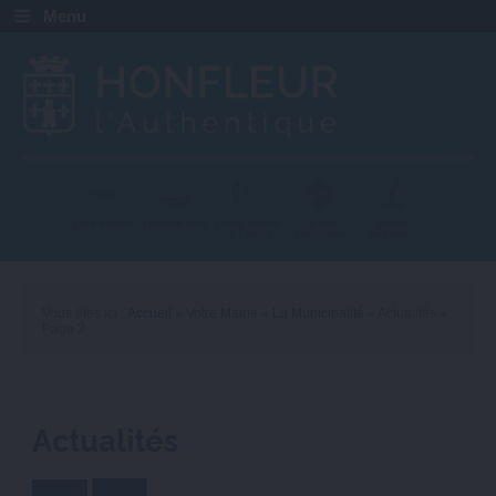
Menu
Ville fleurie
Pavillon bleu
+ beau détour
Station
Station
de France
touristique
balnéaire
Vous êtes ici :
Accueil
»
Votre Mairie
»
La Municipalité
»
Actualités
»
Page 2
Actualités