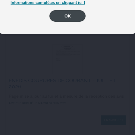
Informations complètes en cliquant ici !
ARTICLE PUBLIÉ LE MARDI 30 JUIN 2026
OK
EN SAVOIR +
ENEDIS COUPURES DE COURANT - JUILLET
2026
Page mise à jour au fur et à mesure de la réception des avis
ARTICLE PUBLIÉ LE MARDI 30 JUIN 2026
EN SAVOIR +