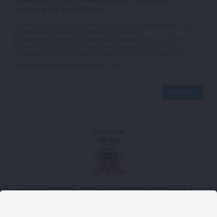
scolaire sur le Plateau
La rentrée scolaire 2026 se prépare déjà, à Honfleur. Les
équipes de la Ville, notamment le service
Education/Prévention, porté par Romain Véron et Clarisse
Marie-Pillié, adjoint au maire en charge des Affaires
Scolaires, travaillent déjà à organiser la rentrée de nos ...
ARTICLE PUBLIÉ LE MERCREDI 1 JUILLET 2026
EN SAVOIR +
Stationnement : les changements effectifs à
Honfleur en ce début juillet
Information de la Ville de Honfleur : À compter du 1er juillet