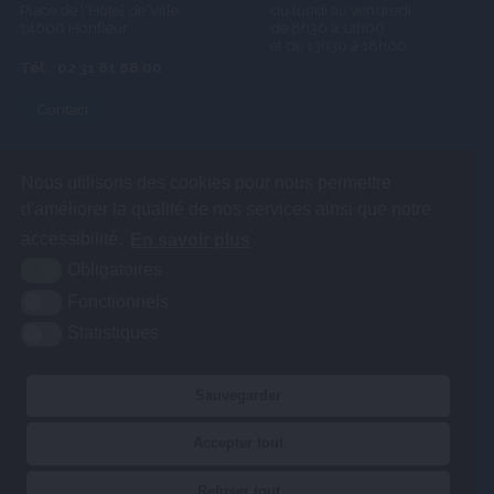
Place de l'Hôtel de Ville
du lundi au vendredi
14600 Honfleur
de 8h30 à 12h00
et de 13h30 à 18h00
Tél. : 02 31 81 88 00
Contact
Nous utilisons des cookies pour nous permettre
d'améliorer la qualité de nos services ainsi que notre
accessibilité.
En savoir plus
Obligatoires
Fonctionnels
Statistiques
Sauvegarder
Accepter tout
PLAN DU SITE
Refuser tout