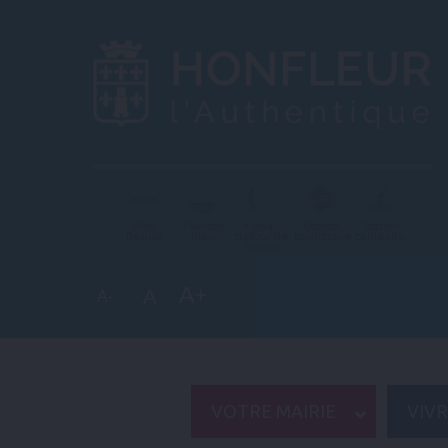
Ville
Pavillon
+ beau
Station
Station
fleurie
bleu
détour de
touristique
balnéaire
France
A+
A
A-
VOTRE MAIRIE
VIV