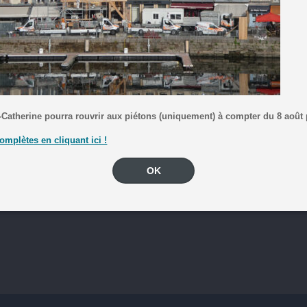
-Catherine pourra rouvrir aux piétons (uniquement) à compter du 8 août
omplètes en cliquant ici !
OK
aut-en-couleurs, pensez à les inscrire pour qu’ils puissent
porter les maque
!