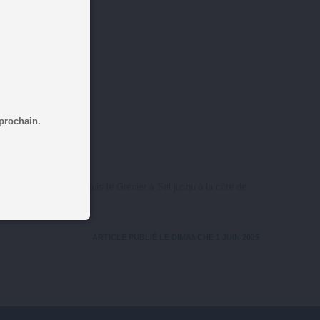
 prochain.
ttes des bateaux
, depuis le Grenier à Sel jusqu’à la côte de
ARTICLE PUBLIÉ LE DIMANCHE 1 JUIN 2025