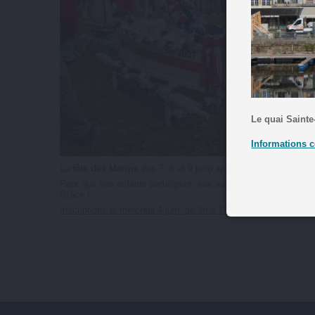
Le quai Sainte
Informations c
La
fête des Marins
(les 7, 8 et 9 juin) approche à grands pas !
Pour que vos enfants participent, eux aussi, à cet événement h
Grâce !
Inscriptions le mercredi 4 juin, de 9h à 17h, dans les Greniers 