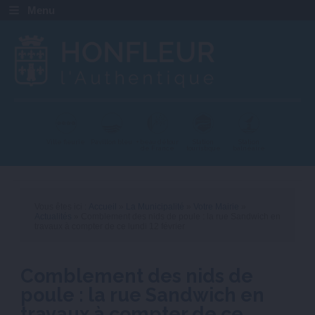
Menu
Ville fleurie
Pavillon bleu
+ beau détour
Station
Station
de France
touristique
balnéaire
Vous êtes ici :
Accueil
»
La Municipalité
»
Votre Mairie
»
Actualités
» Comblement des nids de poule : la rue Sandwich en
travaux à compter de ce lundi 12 février
Comblement des nids de
poule : la rue Sandwich en
travaux à compter de ce