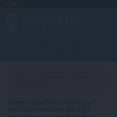
Menu
Ville fleurie
Pavillon bleu
+ beau détour
Station
Station
de France
touristique
balnéaire
Vous êtes ici :
Accueil
»
La Municipalité
»
Votre Mairie
»
Actualités
» Scène inédite à Honfleur : des contrefiches de 2,5 t
installées sur les façades
Scène inédite à Honfleur :
des contrefiches de 2,5 t
installées sur les façades