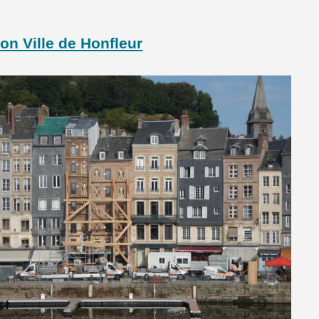
on Ville de Honfleur
ie
»
Actualités
» Retrait des échafaudages
faudages sur le quai
e