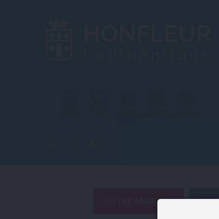
Ville
Pavillon
+ beau
Station
Station
fleurie
bleu
détour de
touristique
balnéaire
France
A+
A
A-
VOTRE MAIRIE
VIV