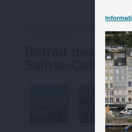
Informati
Vous êtes ici :
Accueil
»
La Municipalité
»
Votre Mair
sur le quai Sainte-Catherine
Retrait des écha
Sainte-Catherin