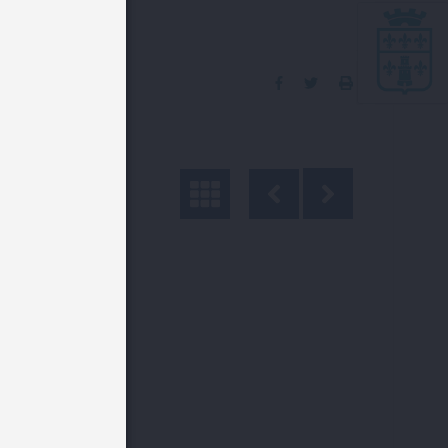
Partager
Partager
Imprimer
sur
sur
la
Facebook
Twitter
page