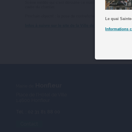
Scène inédite qui s’est déroulée ce matin du jeudi 7 mai 2026.
cadre du chantier.
Prochain objectif : la pose de contrefiches et d’un nouvel éch
Le quai Sainte
Infos à suivre sur le site de la Ville de Honfleur.
Informations c
Honfleur
Mairie de
Place de l'Hôtel de Ville
14600 Honfleur
Tél. : 02 31 81 88 00
Contact