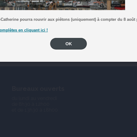
 Les échafaudages installés sur les immeubles n°36, 38 et 40 du quai Sainte-Ca
afaudage plus adapté.
-Catherine pourra rouvrir aux piétons (uniquement) à compter du 8 août
omplètes en cliquant ici !
OK
Bureaux ouverts
du lundi au vendredi
de 8h30 à 12h00
et de 13h30 à 18h00