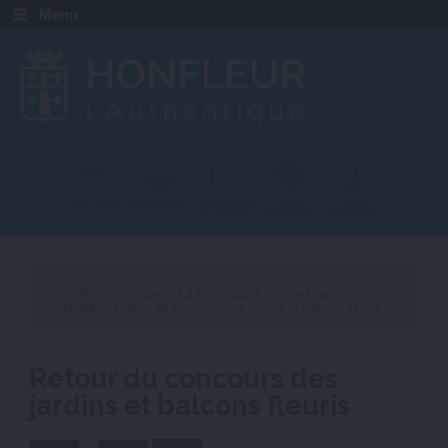
Menu
Ville fleurie
Pavillon bleu
+ beau détour
Station
Station
de France
touristique
balnéaire
Vous êtes ici :
Accueil
»
La Municipalité
»
Votre Mairie
»
Actualités
» Retour du concours des jardins et balcons fleuris
Retour du concours des
jardins et balcons fleuris