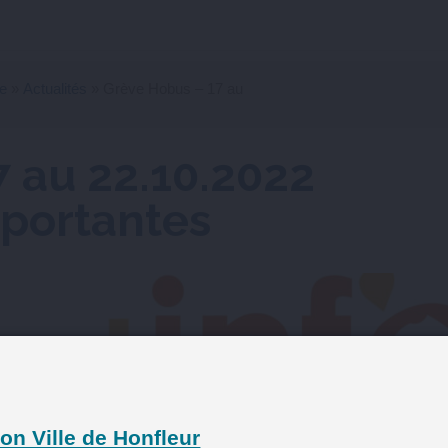
ie
»
Actualités
» Grève Hobus – 17 au
 au 22.10.2022
mportantes
on Ville de Honfleur