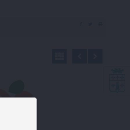
Partager
Partager
Imprimer
sur
sur
la
Facebook
Twitter
page