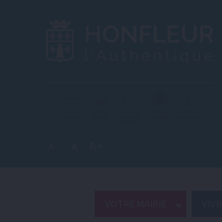
Ville
Pavillon
+ beau
Station
Station
fleurie
bleu
détour de
touristique
balnéaire
France
A+
A
A-
VOTRE MAIRIE
VIV