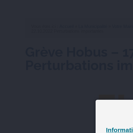
Vous êtes ici :
Accueil
»
La Municipalité
»
Votre Mair
22.10.2022 Perturbations importantes
Grève Hobus – 17
Perturbations i
Informati