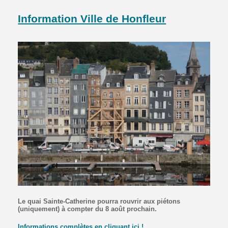
Information Ville de Honfleur
Lieu
rue de l'Homme-de-Bois
14600
Honfleur
Le quai Sainte-Catherine pourra rouvrir aux piétons
(uniquement) à compter du 8 août prochain.
Informations complètes en cliquant ici !