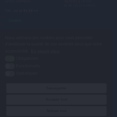
14600 Honfleur
de 8h30 à 12h00
et de 13h30 à 18h00
Tél. : 02 31 81 88 00
Contact
Nous utilisons des cookies pour nous permettre
d'améliorer la qualité de nos services ainsi que notre
accessibilité.
En savoir plus
Obligatoires
Fonctionnels
Statistiques
Sauvegarder
Accepter tout
PLAN DU SITE
Refuser tout
MENTIONS LÉGALES
ACCESSIBILITÉ
KREA3