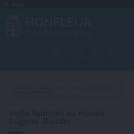
Menu
Ville fleurie
Pavillon bleu
+ beau détour
Station
Station
de France
touristique
balnéaire
Vous êtes ici :
Accueil
»
Culture
»
Agenda
» Visite familles au
musée Eugène-Boudin
Visite familles au musée
Eugène-Boudin