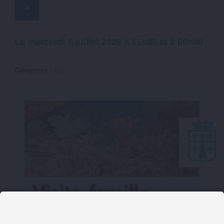
Le
mercredi
8 juillet 2026 à
15h00
et à
00h00
Catégories :
arts