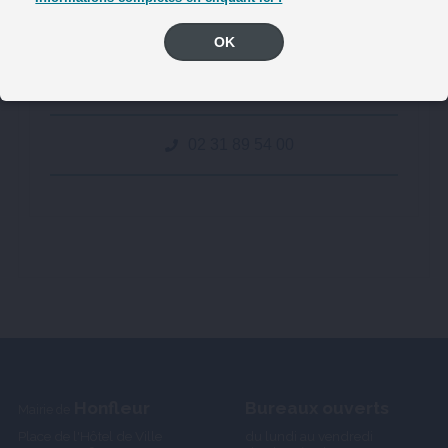
OK
Coordonnées
02 31 89 54 00
Honfleur
Bureaux ouverts
Mairie de
Place de l'Hôtel de Ville
du lundi au vendredi