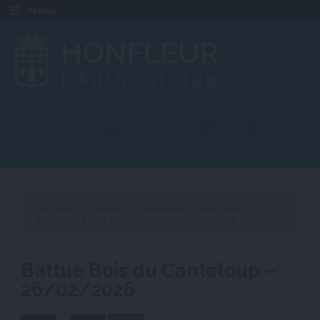
Menu
Ville fleurie
Pavillon bleu
+ beau détour
Station
Station
de France
touristique
balnéaire
Vous êtes ici :
Accueil
»
La Municipalité
»
Votre Mairie
»
Actualités
» Battue Bois du Canteloup – 26/02/2026
Battue Bois du Canteloup –
26/02/2026