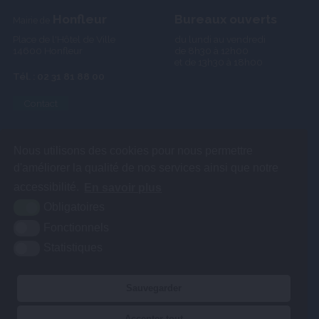
Honfleur
Bureaux ouverts
Mairie de
Place de l'Hôtel de Ville
du lundi au vendredi
14600 Honfleur
de 8h30 à 12h00
et de 13h30 à 18h00
Tél. : 02 31 81 88 00
Contact
Nous utilisons des cookies pour nous permettre
d'améliorer la qualité de nos services ainsi que notre
accessibilité.
En savoir plus
Obligatoires
Fonctionnels
Statistiques
Sauvegarder
Accepter tout