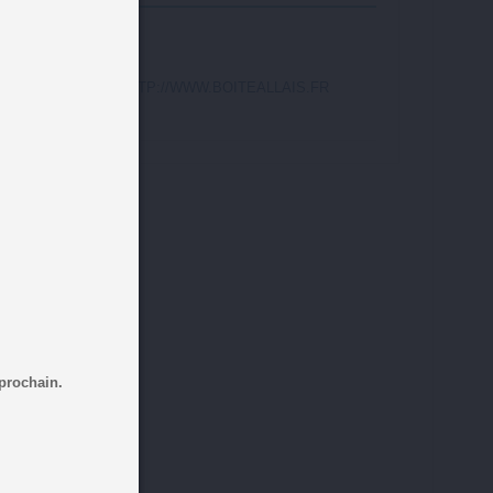
HTTP://WWW.BOITEALLAIS.FR
 prochain.