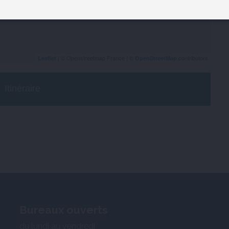
| © Openstreetmap France | ©
contributors
Leaflet
OpenStreetMap
Itinéraire
Bureaux ouverts
du lundi au vendredi