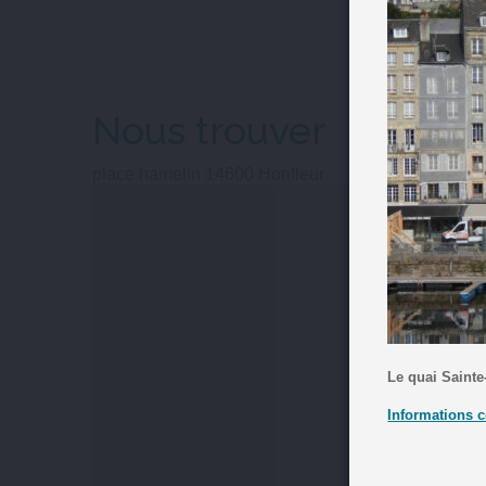
Nous trouver
place hamelin
14600
Honfleur
Le quai Sainte
Informations c