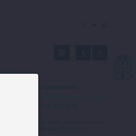
Partager
Partager
Imprimer
sur
sur
la
Facebook
Twitter
page
Coordonnées
06 85 91 87 83
philippedavis78@gmail.com