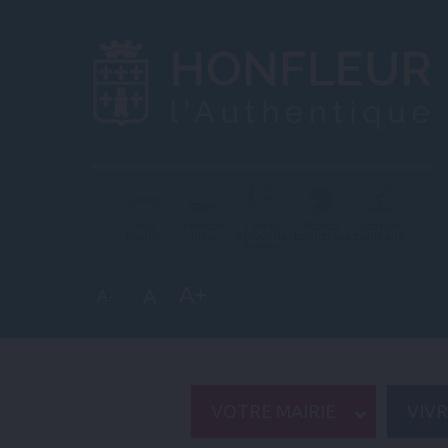
Ville
Pavillon
+ beau
Station
Station
fleurie
bleu
détour de
touristique
balnéaire
France
A+
A
A-
VOTRE MAIRIE
VIV