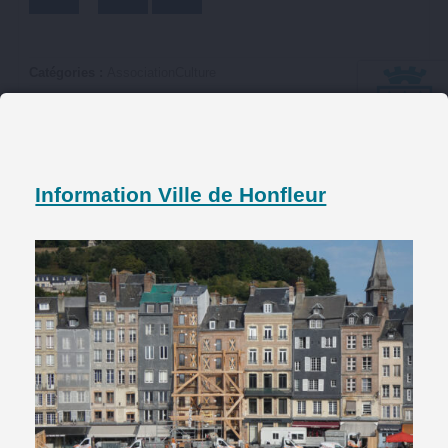
Catégories :
Association
Culture
Chorale & concerts
> vendredi 19h30-21h30 : répétitions au 46 rue de la
république.
Information Ville de Honfleur
Président : Yolande MENDEZ
Coordonnées
06 83 23 11 65