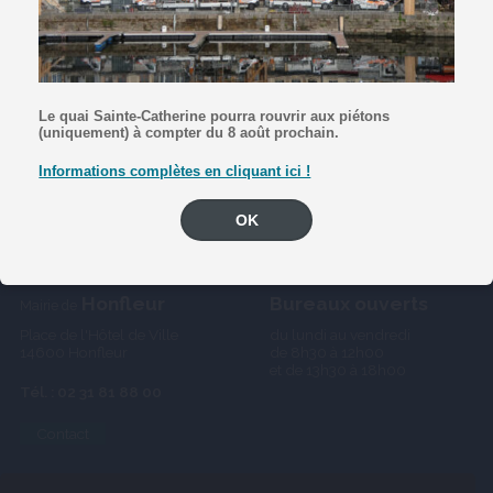
y.mendez@hotmail.fr
Le quai Sainte-Catherine pourra rouvrir aux piétons
(uniquement) à compter du 8 août prochain.
Informations complètes en cliquant ici !
OK
Honfleur
Bureaux ouverts
Mairie de
Place de l'Hôtel de Ville
du lundi au vendredi
14600 Honfleur
de 8h30 à 12h00
et de 13h30 à 18h00
Tél. : 02 31 81 88 00
Contact