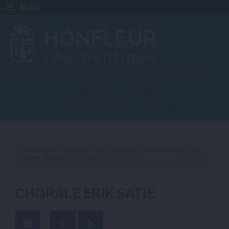
Menu
Ville fleurie
Pavillon bleu
+ beau détour
Station
Station
de France
touristique
balnéaire
Vous êtes ici :
Accueil
»
Vivre à Honfleur
»
Vie associative
»
Les
associations
» CHORALE ERIK SATIE
CHORALE ERIK SATIE